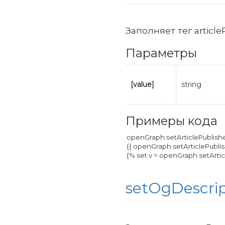
Заполняет тег articl
Параметры
[value]
string
Примеры кода
setOgDescrip