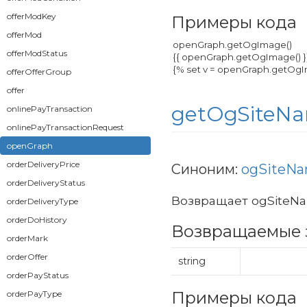
offerModKey
Примеры кода
offerMod
offerModStatus
offerOfferGroup
offer
getOgSiteN
onlinePayTransaction
onlinePayTransactionRequest
openGraph
orderDeliveryPrice
Синоним:
ogSiteN
orderDeliveryStatus
Возвращает ogSiteN
orderDeliveryType
orderDoHistory
Возвращаемые 
orderMark
orderOffer
string
orderPayStatus
Примеры кода
orderPayType