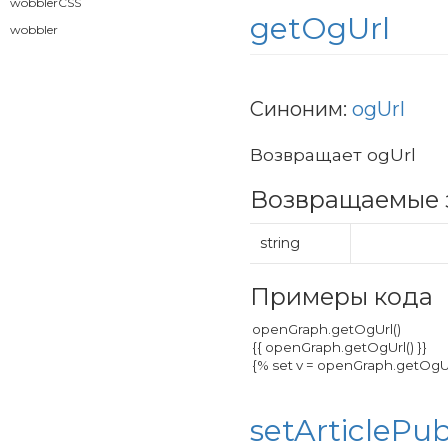
wobblerCSS
getOgUrl
wobbler
Синоним:
ogUrl
Возвращает ogUrl
Возвращаемые 
string
Примеры кода
setArticlePu