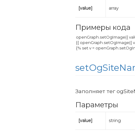
[value]
array
Примеры кода
setOgSiteN
Заполняет тег ogSit
Параметры
[value]
string