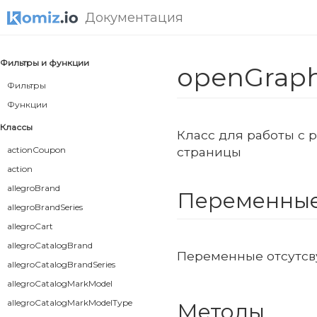
Документация
Фильтры и функции
openGrap
Фильтры
Функции
Классы
Класс для работы с 
actionCoupon
страницы
action
allegroBrand
Переменны
allegroBrandSeries
allegroCart
allegroCatalogBrand
Переменные отсутсв
allegroCatalogBrandSeries
allegroCatalogMarkModel
allegroCatalogMarkModelType
Методы