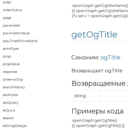
order
orderStatus
page
parameter
getOgTitle
parameterValue
payChastPrivatbank
priceType
prop
Синоним:
ogTitle
propValue
Возвращает ogTitle
response
schemaOrg
Возвращаемые 
searchHistory
seoFooter
string
seoQuery
Примеры кода
seQura
session
settingsDesign