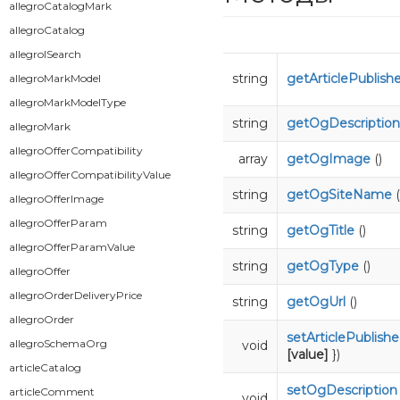
allegroCatalogMark
allegroCatalog
allegroISearch
string
getArticlePublis
allegroMarkModel
allegroMarkModelType
string
getOgDescription
allegroMark
allegroOfferCompatibility
array
getOgImage
()
allegroOfferCompatibilityValue
string
getOgSiteName
(
allegroOfferImage
allegroOfferParam
string
getOgTitle
()
allegroOfferParamValue
string
getOgType
()
allegroOffer
allegroOrderDeliveryPrice
string
getOgUrl
()
allegroOrder
setArticlePublish
allegroSchemaOrg
void
[value]
})
articleCatalog
setOgDescription
articleComment
void