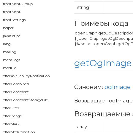
frontMenuGroup
string
frontMenu
frontSettings
Примеры кода
helper
javaScript
lang
mailing
metaTags
getOgImage
module
offerAvailabilityNotification
offerCombined
Синоним:
ogImage
offerComment
Возвращает ogImage
offerCommentStorageFile
offerFilter
Возвращаемые 
offerImage
offerMark
array
offerModCondition