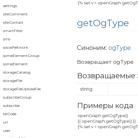
settings
siteComment
getOgType
siteContact
smartFilter
sms
Синоним:
ogType
socialNetwork
someElementGroup
Возвращает ogType
someElement
storageCatalog
Возвращаемые 
storageFile
string
storageFileUploadFile
subscribeGroup
Примеры кода
subscribe
telCode
url
user