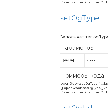
setOgType
Заполняет тег ogTyp
Параметры
[value]
string
Примеры кода
setOgUrl