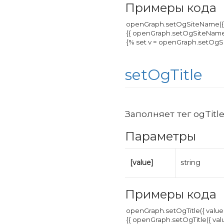
Примеры кода
setOgTitle
Заполняет тег ogTitl
Параметры
[value]
string
Примеры кода